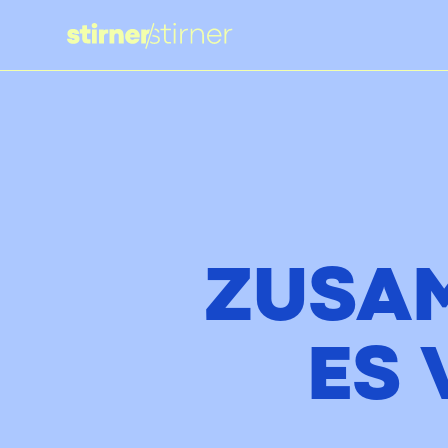
ZUSA
ES