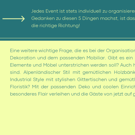
Jedes Event ist stets individuell zu organisie
Gedanken zu diesen 5 Dingen machst, ist das a
die richtige Richtung!
2. SET-UP INKL. DEK
Eine weitere wichtige Frage, die es bei der Organisation
Dekoration und dem passenden Mobiliar. Gibt es ein 
Elemente und Möbel unterstrichen werden soll? Auch hi
sind. Alpenländischer Stil mit gemütlichen Holzbän
Industrial Style mit stylishen Gittertischen und gem
Floristik? Mit der passenden Deko und coolen Einr
besonderes Flair verleihen und die Gäste von jetzt auf 